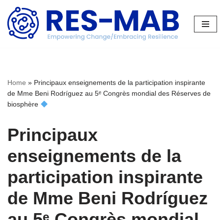
Aller
au
contenu
Home
»
Principaux enseignements de la participation inspirante
de Mme Beni Rodríguez au 5ᵉ Congrès mondial des Réserves de
biosphère
Principaux
enseignements de la
participation inspirante
de Mme Beni Rodríguez
au 5ᵉ Congrès mondial